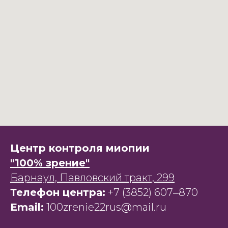
Центр контроля миопии
"100% зрение"
Барнаул, Павловский тракт, 299
Телефон центра:
+7 (3852) 607‒870
Email:
100zrenie22rus@mail.ru